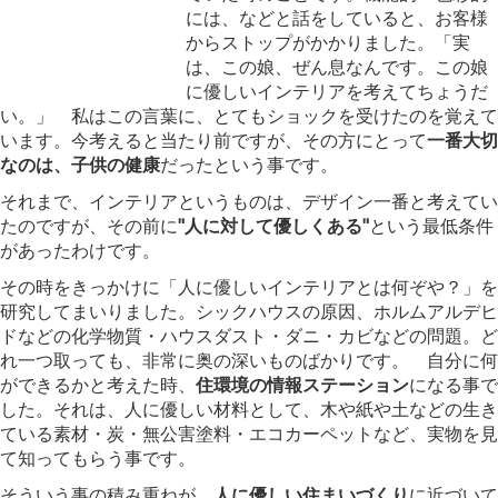
には、などと話をしていると、お客様
からストップがかかりました。「実
は、この娘、ぜん息なんです。この娘
に優しいインテリアを考えてちょうだ
い。」 私はこの言葉に、とてもショックを受けたのを覚えて
います。今考えると当たり前ですが、その方にとって
一番大切
なのは、子供の健康
だったという事です。
それまで、インテリアというものは、デザイン一番と考えてい
たのですが、その前に
"人に対して優しくある"
という最低条件
があったわけです。
その時をきっかけに「人に優しいインテリアとは何ぞや？」を
研究してまいりました。シックハウスの原因、ホルムアルデヒ
ドなどの化学物質・ハウスダスト・ダニ・カビなどの問題。ど
れ一つ取っても、非常に奥の深いものばかりです。 自分に何
ができるかと考えた時、
住環境の情報ステーション
になる事で
した。それは、人に優しい材料として、木や紙や土などの生き
ている素材・炭・無公害塗料・エコカーペットなど、実物を見
て知ってもらう事です。
そういう事の積み重ねが、
人に優しい住まいづくり
に近づいて