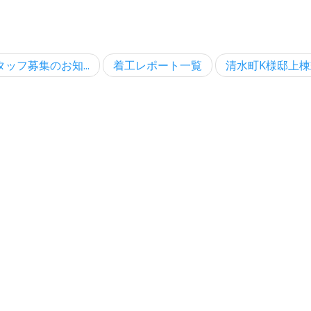
ッフ募集のお知...
着工レポート一覧
清水町K様邸上棟式