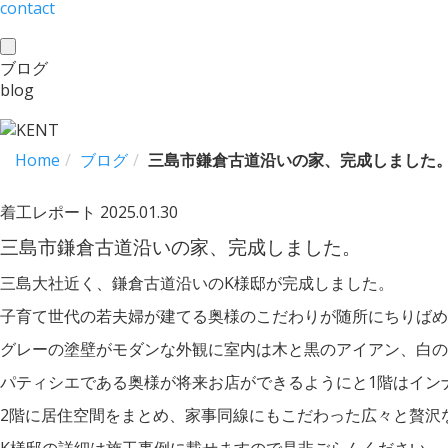
contact
toggle
ブログ
navigation
blog
Home
ブログ
三島市鎌倉古道沿いの家、完成しました
着工レポート
2025.01.30
三島市鎌倉古道沿いの家、完成しました。
三島大社近く、鎌倉古道沿いのK様邸が完成しました。
子育て世代の若夫婦が建てる奥様のこだわりが随所にちりばめ
グレーの塗壁がモダンな外観に室内は木と黒のアイアン、白の
パティシエである奥様が将来お店ができるようにと1階はイン
2階に居住空間をまとめ、家事同線にもこだわった広々と贅沢
K様邸の詳細は施工事例に載せますので是非ごらんください。