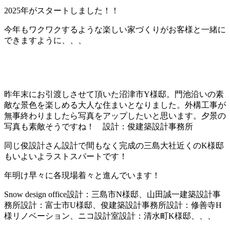
2025年がスタートしました！！
今年もワクワクするような楽しい家づくりがお客様と一緒に
できますように、、、
昨年末にお引渡しさせて頂いた沼津市Y様邸。門池沿いの素
敵な景色を楽しめる大人な住まいとなりました。外構工事が
無事終わりましたら写真をアップしたいと思います。夕景の
写真も素敵そうですね！ 設計：俊建築設計事務所
同じ俊設計さん設計で間もなく完成の三島大社近くのK様邸
もいよいよラストスパートです！
年明け早々に各現場着々と進んでいます！
Snow design office設計：三島市N様邸、山田誠一建築設計事
務所設計：富士市U様邸、俊建築設計事務所設計：修善寺H
様リノベーション、ニコ設計室設計：清水町K様邸、、、